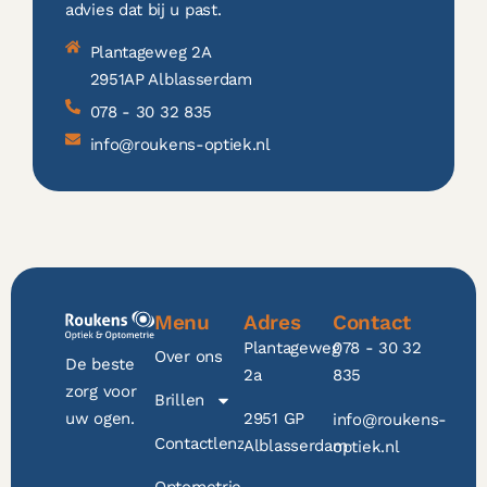
advies dat bij u past.
Plantageweg 2A
2951AP Alblasserdam
078 - 30 32 835
info@roukens-optiek.nl
Menu
Adres
Contact
Plantageweg
078 - 30 32
Over ons
De beste
2a
835
zorg voor
Brillen
2951 GP
uw ogen.
info@roukens-
Contactlenzen
Alblasserdam
optiek.nl