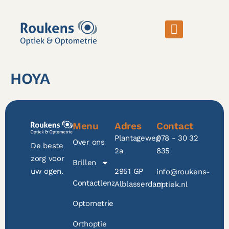
HOYA
Menu
Adres
Contact
Plantageweg
078 - 30 32
Over ons
De beste
2a
835
zorg voor
Brillen
2951 GP
uw ogen.
info@roukens-
Contactlenzen
Alblasserdam
optiek.nl
Optometrie
Orthoptie